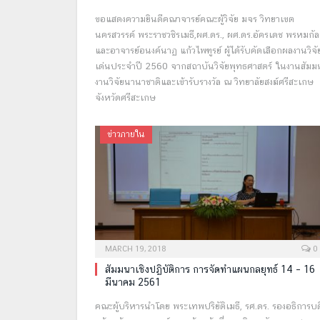
ขอแสดงความยินดีคณาจารย์คณะผู้วิจัย มจร วิทยาเขต
นครสวรรค์ พระราชวชิรเมธี,ผศ.ดร., ผศ.ดร.อัครเดช พรหมกัล
และอาจารย์อนงค์นาฏ แก้วไพฑูรย์ ผู้ได้รับคัดเลือกผลงานวิจั
เด่นประจำปี 2560 จากสถาบันวิจัยพุทธศาสตร์ ในงานสัมม
งานวิจัยนานาชาติและเข้ารับรางวัล ณ วิทยาลัยสงฆ์ศรีสะเกษ
จังหวัดศรีสะเกษ
ข่าวภายใน
MARCH 19, 2018
0
สัมมนาเชิงปฏิบัติการ การจัดทำแผนกลยุทธ์ 14 – 16
มีนาคม 2561
คณะผู้บริหารนำโดย พระเทพปริยัติเมธี, รศ.ดร. รองอธิการบด