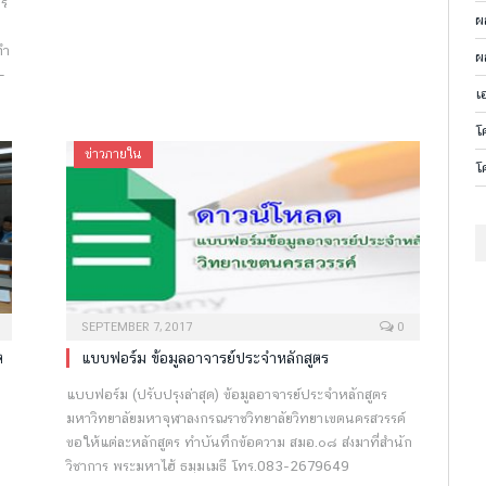
กร
ผ
ทำ
ผ
–
เ
โ
ข่าวภายใน
โ
SEPTEMBER 7, 2017
0
ต
แบบฟอร์ม ข้อมูลอาจารย์ประจำหลักสูตร
แบบฟอร์ม (ปรับปรุงล่าสุด) ข้อมูลอาจารย์ประจำหลักสูตร
มหาวิทยาลัยมหาจุฬาลงกรณราชวิทยาลัยวิทยาเขตนครสวรรค์
ขอให้แต่ละหลักสูตร ทำบันทึกข้อความ สมอ.๐๘ ส่งมาที่สำนัก
ต
วิชาการ พระมหาไฮ้ ธมฺมเมธี โทร.083-2679649