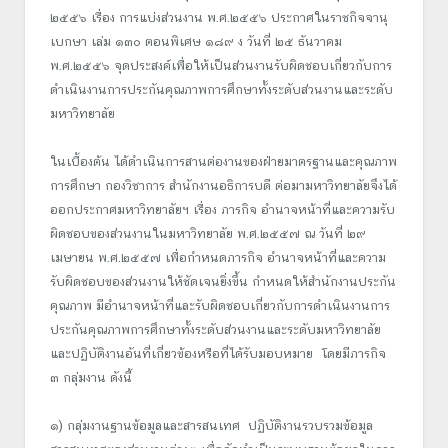
๒๕๕๖ เรื่อง การแบ่งส่วนงาน พ.ศ.๒๕๕๖ ประกาศในราชกิจจานุ
เบกษา เล่ม ๑๓๐ ตอนพิเศษ ๑๘๙ ง วันที่ ๒๕ ธันวาคม
พ.ศ.๒๕๕๖ จุดประสงค์เพื่อให้เป็นส่วนงานรับผิดชอบเกี่ยวกับการ
ดำเนินงานการประกันคุณภาพการศึกษาทั้งระดับส่วนงานและระดับ
มหาวิทยาลัย
ในเบื้องต้น ได้ดำเนินการสานต่องานของฝ่ายมาตรฐานและคุณภาพ
การศึกษา กองวิชาการ สำนักงานอธิการบดี ต่อมามหาวิทยาลัยจึงได้
ออกประกาศมหาวิทยาลัยฯ เรื่อง ภารกิจ อำนาจหน้าที่และความรับ
ผิดชอบของส่วนงานในมหาวิทยาลัย พ.ศ.๒๕๕๗ ณ วันที่ ๒๙
เมษายน พ.ศ.๒๕๕๗ เพื่อกำหนดภารกิจ อำนาจหน้าที่และความ
รับผิดชอบของส่วนงานให้ชัดเจนยิ่งขึ้น กำหนดให้สำนักงานประกัน
คุณภาพ มีอำนาจหน้าที่และรับผิดชอบเกี่ยวกับการดำเนินงานการ
ประกันคุณภาพการศึกษาทั้งระดับส่วนงานและระดับมหาวิทยาลัย
และปฏิบัติงานอันที่เกี่ยวข้องหรือที่ได้รับมอบหมาย โดยมีภารกิจ
๓ กลุ่มงาน ดังนี้
๑) กลุ่มงานฐานข้อมูลและสารสนเทศ ปฏิบัติงานรวบรวมข้อมูล