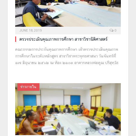
JUNE 18, 2019
0
ตรวจประเมินคุณภาพการศึกษา สาขาวิชานิติศาสตร์
คณะกรรมการประกันคุณภาพการศึกษา เข้าตรวจประเมินคุณภาพ
การศึกษาในระดับหลักสูตร สาขาวิชาพระพุทธศาสนา วันจันทร์ที่
๑๗ มิถุนายน ๒๕๖๒ ณ ห้อง ๒๑๐๓ อาคารหลวงพ่อคูณ ปริสุทฺโธ
ข่าวภายใน