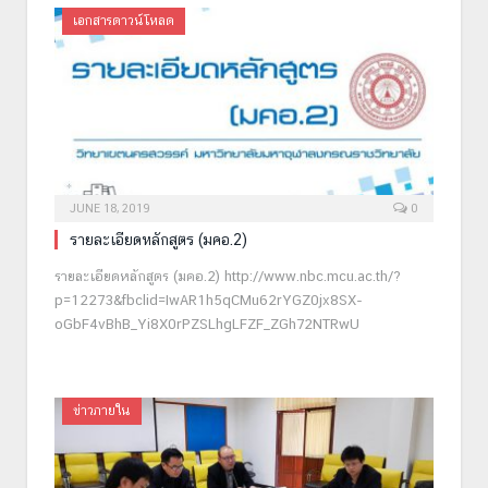
เอกสารดาวน์โหลด
JUNE 18, 2019
0
รายละเอียดหลักสูตร (มคอ.2)
รายละเอียดหลักสูตร (มคอ.2) http://www.nbc.mcu.ac.th/?
p=12273&fbclid=IwAR1h5qCMu62rYGZ0jx8SX-
oGbF4vBhB_Yi8X0rPZSLhgLFZF_ZGh72NTRwU
ข่าวภายใน