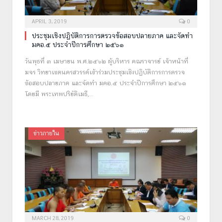
APRIL 3, 2019
0
ประชุมเชิงปฏิบัติการการตรวจข้อสอบปลายภาค และจัดทำ
มคอ.๕ ประจำปีการศึกษา ๒๕๖๑
วันพุธที่ ๓ เมษายน พ.ศ.๒๕๖๒ ผู้บริหาร คณราจารย์ เจ้าหน้าที่
มจร วิทยาเขตนครสวรรค์เข้าร่วมประชุมเชิงปฏิบัติการการตรวจ
ข้อสอบปลายภาค และจัดทำ มคอ.๕ ประจำปีการศึกษา ๒๕๖๑
โดยมี พระเทพปริยัติเมธี,…
ข่าวภายใน
MARCH 28, 2019
0